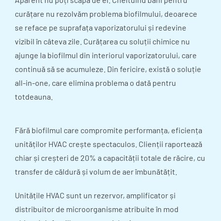
curățare nu rezolvăm problema biofilmului, deoarece
se reface pe suprafața vaporizatorului și redevine
vizibil în câteva zile. Curățarea cu soluții chimice nu
ajunge la biofilmul din interiorul vaporizatorului, care
continuă să se acumuleze. Din fericire, există o soluție
all-in-one, care elimina problema o dată pentru
totdeauna.
Fără biofilmul care compromite performanța, eficiența
unităților HVAC crește spectaculos. Clienții raportează
chiar și creșteri de 20% a capacității totale de răcire, cu
transfer de căldură și volum de aer îmbunătățit.
Unitățile HVAC sunt un rezervor, amplificator și
distribuitor de microorganisme atribuite în mod