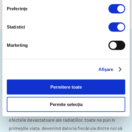
senzorilor, alarme la depășiri ale valorilor setate).
Preferinţe
Statistici
Marketing
ECHIPAMENT CU RAZE
GERMICIDE UV
Afişare
Provocările toxice cu care se confruntă mediul
Permitere toate
înconjurător amenință sănătatea planetei și, odată cu
ea, sănătatea fiecărui locuitor al acesteia. De la
Permite selecția
poluarea fonică, a apei, a aerului și a solului și până la
efectele devastatoare ale radiațiilor, toate ne pun în
primejdie viața, devenind datoria fiecăruia dintre noi să