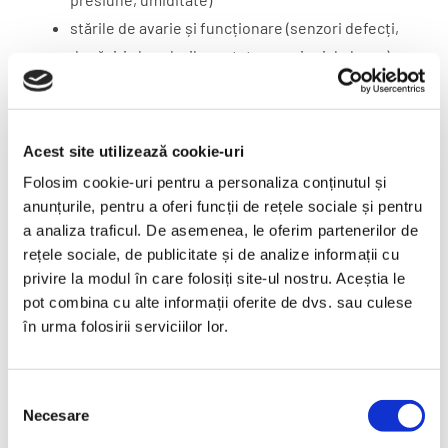
stările de avarie și funcționare (senzori defecți,
depășiri ale valorilor setate, presiuni de lucru),
alarmele pot fi trimise fie prin fax, prin SMS sau
pot fi tipărite la imprimantă, vizualizate în timp
real.
Acest site utilizează cookie-uri
Folosim cookie-uri pentru a personaliza conținutul și
Funcții importante ale unui sistem de monitorizare:
anunțurile, pentru a oferi funcții de rețele sociale și pentru
a analiza traficul. De asemenea, le oferim partenerilor de
HaCCP
rețele sociale, de publicitate și de analize informații cu
export de date (xls, pdf, mail, html)
privire la modul în care folosiți site-ul nostru. Aceștia le
programarea parametrilor și a timpului de
pot combina cu alte informații oferite de dvs. sau culese
funcționare
în urma folosirii serviciilor lor.
generarea de grafice
optimizare
Selecția
tipărirea de grafice (tipuri de date înregistrate,
Necesare
consimțământului
valorile mărimilor controlate, defectele