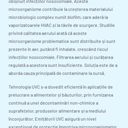
obișnuit infecțiilor nosocomiale. Aceste
microorganisme contribuie la creșterea materialului
microbiologic complex numit
biofilm
, care aderă la
vaporizatoarele HVAC și la tăvile de scurgere. Studiile
privind calitatea aerului arată că aceste
microorganisme problematice sunt distribuite și sunt
prezente în aer, putând fi inhalate, crescând riscul
infecțiilor nosocomiale. Filtrarea aerului și curățarea
regulată a acestora sunt insuficiente. Soluția este de a
aborda cauza principală de contaminare la sursă.
Tehnologia UVC s-a dovedit eficientă în aplicațiile de
prelucrare a alimentelor și băuturilor, prin furnizarea
continuă a unei decontaminări non-chimice a
suprafețelor, produselor alimentare și a mediului
înconjurător. Emițătorii UVC asigură un nivel
excepțional de protecție împotriva microorganismelor