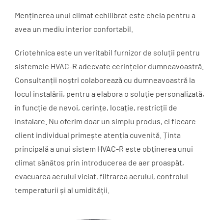
Menținerea unui climat echilibrat este cheia pentru a
avea un mediu interior confortabil.
Criotehnica este un veritabil furnizor de soluții pentru
sistemele HVAC-R adecvate cerințelor dumneavoastră.
Consultanții noștri colaborează cu dumneavoastră la
locul instalării, pentru a elabora o soluție personalizată,
în funcție de nevoi, cerințe, locație, restricții de
instalare. Nu oferim doar un simplu produs, ci fiecare
client individual primește atenția cuvenită. Ținta
principală a unui sistem HVAC-R este obținerea unui
climat sănătos prin introducerea de aer proaspăt,
evacuarea aerului viciat, filtrarea aerului, controlul
temperaturii și al umidității.