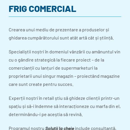
FRIG COMERCIAL
Crearea unui mediu de prezentare a produselor și
ghidarea cumpărătorului sunt atât artă cât și știință.
Specialiștii noștri în domeniul vânzării cu amănuntul vin
cu o gândire strategică la fiecare proiect – de la
comercianții cu lanțuri de supermarketuri la
proprietarii unui singur magazin – proiectând magazine
care sunt create pentru succes.
Experții noștri în retail știu să ghideze clienții printr-un
spațiu și să-i îndemne să interacționeze cu marfa din el,
determinându-i pe aceștia să revină.
Programul nostru
Soluții la cheie
include consultanță,