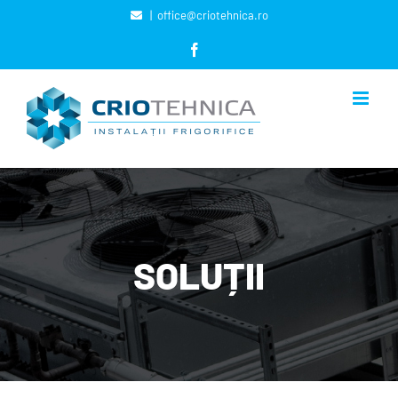
Skip
|
office@criotehnica.ro
to
Facebook
content
SOLUȚII