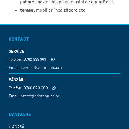
pahare, mașini de spălat, mașini de gheață etc.
terase:
mobilier, încălzitoare etc.
CONTACT
SERVICE
Telefon:
0762 999 969
Email:
service@criotehnica.ro
VÂNZĂRI
Telefon:
0760 020 000
Email:
office@criotehnica.ro
NAVIGARE
ACASĂ