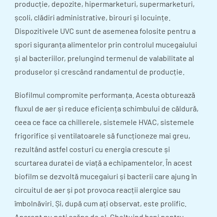
producție, depozite, hipermarketuri, supermarketuri,
școli, clădiri administrative, birouri și locuințe.
Dispozitivele UVC sunt de asemenea folosite pentru a
spori siguranța alimentelor prin controlul mucegaiului
și al bacteriilor, prelungind termenul de valabilitate al
produselor și crescând randamentul de producție.
Biofilmul compromite performanța. Acesta obturează
fluxul de aer și reduce eficiența schimbului de căldură,
ceea ce face ca chillerele, sistemele HVAC, sistemele
frigorifice și ventilatoarele să funcționeze mai greu,
rezultând astfel costuri cu energia crescute și
scurtarea duratei de viață a echipamentelor. În acest
biofilm se dezvoltă mucegaiuri și bacterii care ajung în
circuitul de aer și pot provoca reacții alergice sau
îmbolnăviri. Și, după cum ați observat, este prolific.
Aparent nu poți scăpa de el. Cheltuind bani pentru