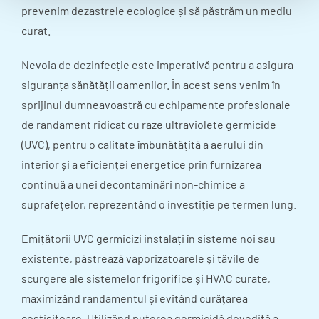
prevenim dezastrele ecologice și să păstrăm un mediu
curat.
Nevoia de dezinfecție este imperativă pentru a asigura
siguranța sănătății oamenilor. În acest sens venim în
sprijinul dumneavoastră cu echipamente profesionale
de randament ridicat cu raze ultraviolete germicide
(UVC), pentru o calitate îmbunătățită a aerului din
interior și a eficienței energetice prin furnizarea
continuă a unei decontaminări non-chimice a
suprafețelor, reprezentând o investiție pe termen lung.
Emițătorii UVC germicizi instalați în sisteme noi sau
existente, păstrează vaporizatoarele și tăvile de
scurgere ale sistemelor frigorifice și HVAC curate,
maximizând randamentul și evitând curățarea
costisitoare. Utilizând puterea germicidă dovedită a